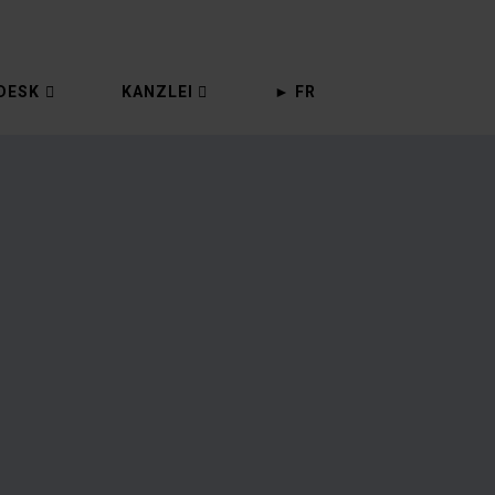
DESK
KANZLEI
► FR