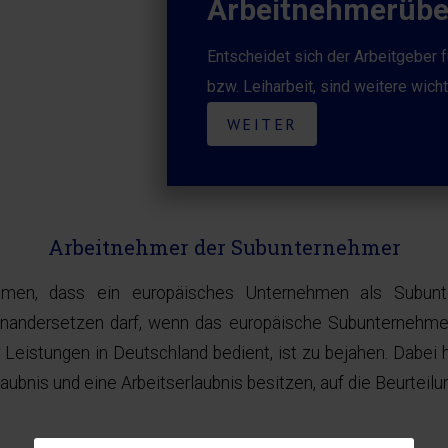
Arbeitnehmerübe
Entscheidet sich der Arbeitgeber 
bzw. Leiharbeit, sind weitere wich
WEITER
Arbeitnehmer der Subunternehmer
men, dass ein europäisches Unternehmen als Subunter
inandersetzen darf, wenn das europäische Subunternehmen
r Leistungen in Deutschland bedient, ist zu bejahen. Dabei
ubnis und eine Arbeitserlaubnis besitzen, auf die Beurteilun