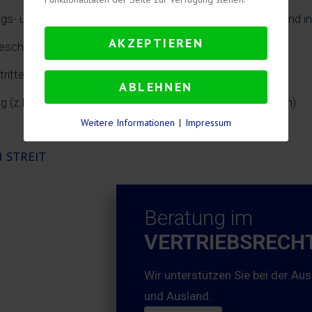
ngs- und Serviceverträgen nach deutscher, europäischer und i
AKZEPTIEREN
Geschäftsbedingungen (AGB)
ftritten (E-Commerce)
ABLEHNEN
g (z.B. Investitionsverträge, Gesellschaftervereinbarungen)
Weitere Informationen
|
Impressum
Beratung im
VERTRIEBSRECH
Wir unterstützen Sie bei der Aus
und Ausland.