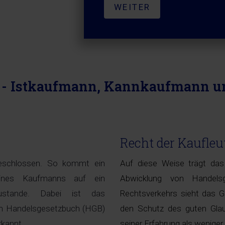
WEITER
 - Istkaufmann, Kannkaufmann un
Recht der Kaufleu
bgeschlossen. So kommt ein
Auf diese Weise trägt das
eines Kaufmanns auf ein
Abwicklung von Handels
zustande. Dabei ist das
Rechtsverkehrs sieht das Ge
im Handelsgesetzbuch (HGB)
den Schutz des guten Gla
rkannt.
seiner Erfahrung als weniger