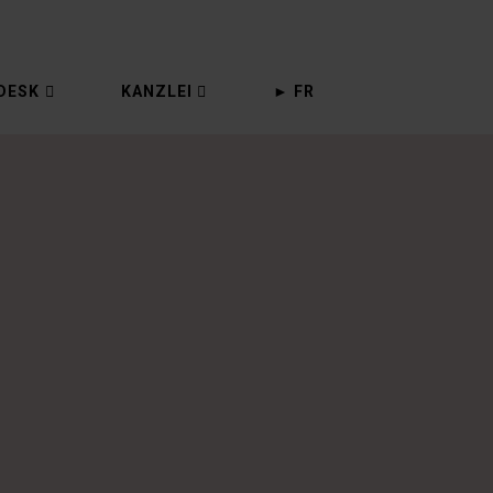
DESK
KANZLEI
► FR