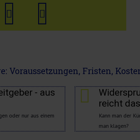
fen
E-
Termin
Mail
buchen
schreiben
: Voraussetzungen, Fristen, Koste
itgeber - aus
Widerspru
reicht da
gen oder nur aus einem
Kann man der Kü
man klagen?