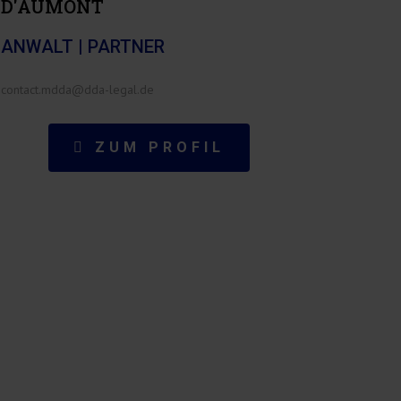
D'AUMONT
ANWALT | PARTNER
contact.mdda@dda-legal.de
ZUM PROFIL