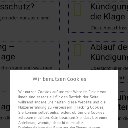
gsschutz?
Kündigung
die Klage 
gen oder nur aus einem
Diese Ausschluss
ng –
Ablauf de
lage
Kündigun
gehen kann und was man
Übersicht über d
Schritt für Schrit
Wir benutzen Cookies
Wir nutzen Cookies auf unserer Website. Einige von
Kündigung
ihnen sind essenziell für den Betrieb der Seite,
während andere uns helfen, diese Website und die
age vor Gericht
die Koste
Nutzererfahrung zu verbessern (Tracking Cookies).
Sie können selbst entscheiden, ob Sie die Cookies
en die Kündigung vor
zulassen möchten. Bitte beachten Sie, dass bei einer
Bekommt man die 
Ablehnung womöglich nicht mehr alle
und wann?
Funktionalitäten der Seite zur Verfügung stehen.