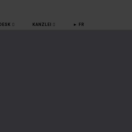
DESK
KANZLEI
► FR