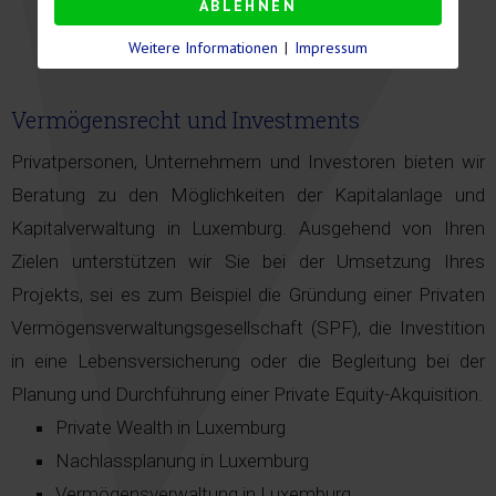
ABLEHNEN
Luxemburg
Weitere Informationen
|
Impressum
Vermögensrecht und Investments
Privatpersonen, Unternehmern und Investoren bieten wir
Beratung zu den Möglichkeiten der Kapitalanlage und
Kapitalverwaltung in Luxemburg. Ausgehend von Ihren
Zielen unterstützen wir Sie bei der Umsetzung Ihres
Projekts, sei es zum Beispiel die Gründung einer Privaten
Vermögensverwaltungsgesellschaft (SPF), die Investition
in eine Lebensversicherung oder die Begleitung bei der
Planung und Durchführung einer Private Equity-Akquisition.
Private Wealth in Luxemburg
Nachlassplanung in Luxemburg
Vermögensverwaltung in Luxemburg