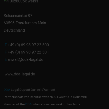
Schaumainkai 87
60596 Frankfurt am Main
Deutschland
T
+49 (0) 69 98 97 22 500
F
+49 (0) 69 98 97 22 501
E
anwalt@dda-legal.de
www.dda-legal.de
DDA
Legal Dupont Danzel d’Aumont
Partnerschaft von Rechtsanwälten & Avocat à la Cour mbB
Member of the
DDA
international network of law firms