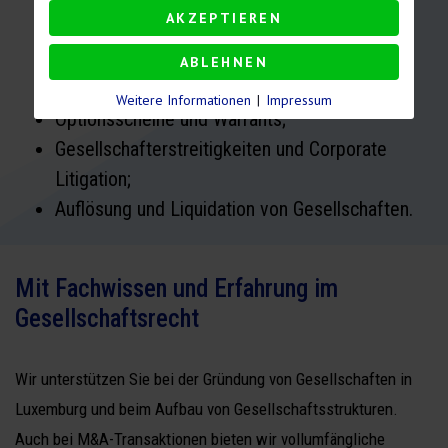
AKZEPTIEREN
Geschäftsführung und gesellschaftsrechtliche
Compliancefragen;
ABLEHNEN
Geschäftsführerverträge;
Weitere Informationen
|
Impressum
Optionsscheine und Warrants;
Gesellschafterstreitigkeiten und Corporate
Litigation;
Auflösung und Liquidation von Gesellschaften.
Mit Fachwissen und Erfahrung im
Gesellschaftsrecht
Wir unterstützen Sie bei der Gründung von Gesellschaften in
Luxemburg und beim Aufbau von Gesellschaftsstrukturen.
Auch bei M&A-Transaktionen bieten wir vollumfängliche