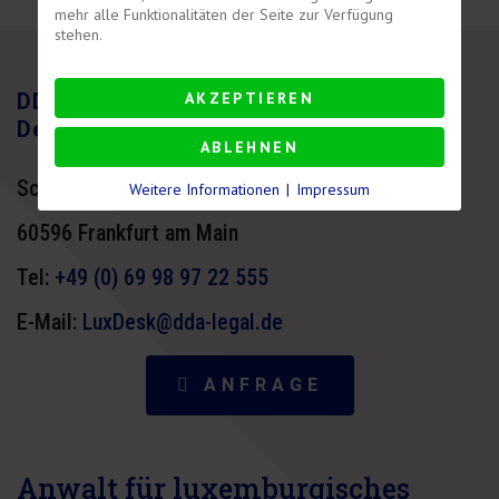
mehr alle Funktionalitäten der Seite zur Verfügung
stehen.
AKZEPTIEREN
DDA Legal Anwaltskanzlei Luxemburg
Desk
ABLEHNEN
Schaumainkai 87
Weitere Informationen
|
Impressum
60596 Frankfurt am Main
Tel:
+49 (0) 69 98 97 22 555
E-Mail:
LuxDesk@dda-legal.de
ANFRAGE
Anwalt für luxemburgisches