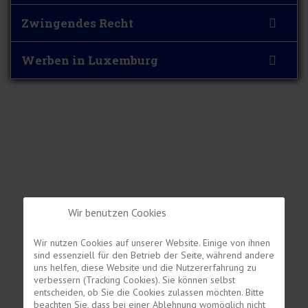
Zwingendes Recht
Werben in Luxemburg
Wir benutzen Cookies
Wir nutzen Cookies auf unserer Website. Einige von ihnen
sind essenziell für den Betrieb der Seite, während andere
uns helfen, diese Website und die Nutzererfahrung zu
verbessern (Tracking Cookies). Sie können selbst
entscheiden, ob Sie die Cookies zulassen möchten. Bitte
beachten Sie, dass bei einer Ablehnung womöglich nicht