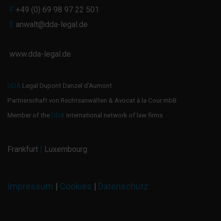
F
+49 (0) 69 98 97 22 501
E
anwalt@dda-legal.de
www.dda-legal.de
DDA
Legal Dupont Danzel d’Aumont
Partnerschaft von Rechtsanwälten & Avocat à la Cour mbB
Member of the
DDA
international network of law firms
Frankfurt
|
Luxembourg
Impressum
|
Cookies
|
Datenschutz