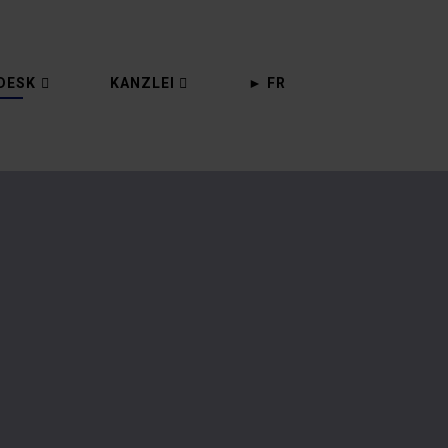
DESK
KANZLEI
► FR