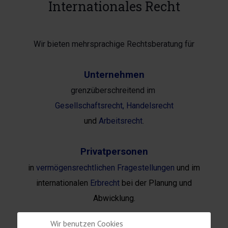
Internationales Recht
Wir bieten mehrsprachige Rechtsberatung für
Unternehmen
grenzüberschreitend im
Gesellschaftsrecht,
Handelsrecht
und
Arbeitsrecht
.
Privatpersonen
in
vermögensrechtlichen Fragestellungen
und im
internationalen
Erbrecht
bei der Planung und
Abwicklung.
Wir benutzen Cookies