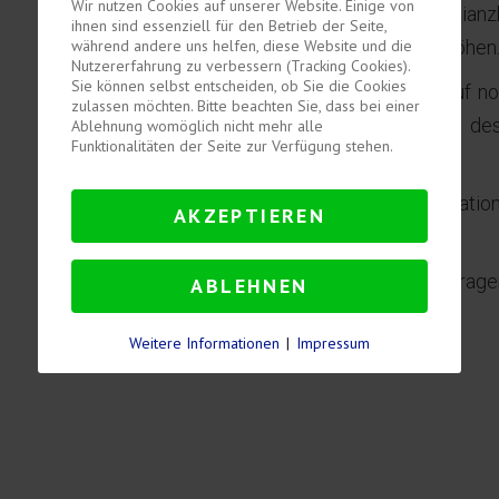
Wir nutzen Cookies auf unserer Website. Einige von
Im Bereich Banking & Finance unterstützt Lia
ihnen sind essenziell für den Betrieb der Seite,
Großprojekten mit Kreditvolumen in Milliardenhöhen
während andere uns helfen, diese Website und die
Nutzererfahrung zu verbessern (Tracking Cookies).
Sie können selbst entscheiden, ob Sie die Cookies
Sie berät chinesische Banken auch in Bezug auf no
zulassen möchten. Bitte beachten Sie, dass bei einer
über große Berufserfahrung im Bereich de
Ablehnung womöglich nicht mehr alle
Funktionalitäten der Seite zur Verfügung stehen.
Zwangsliquidation.
Chinesisches Gesellschaftsrecht und internati
AKZEPTIEREN
Kerngebieten.
Auch vermögende Privatpersonen berät sie in Frag
ABLEHNEN
Weitere Informationen
|
Impressum