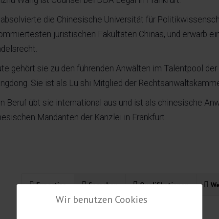
nzhu Wang ist Counsel bei DDA Legal in Frankfurt.
 absolvierte die Chinesische Universität für Politikwissensc
ommiertesten juristischen Fakultäten Chinas, und erwarb ein
delsrecht.
te gehört sie zu den führenden Anwälten im Talentpool der
ngdong. Sie ist als Lü shi Mitglied der Rechtsanwaltskammer
en Beruf übt sie international aus und ist als chinesische An
nesischen Mandanten der Kanzlei in Frankfurt.
Expertise
Sprachen
Qualifikationen
We
Wir benutzen Cookies