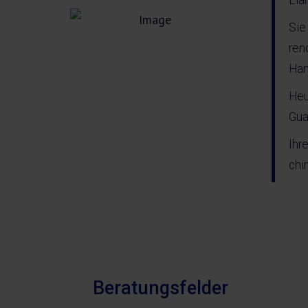
Lia
Sie
ren
Han
Heu
Gua
Ihr
chi
Beratungsfelder