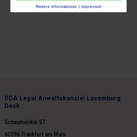
Weitere Informationen
|
Impressum
DDA Legal Anwaltskanzlei Luxemburg
Desk
Schaumainkai 87
60596 Frankfurt am Main