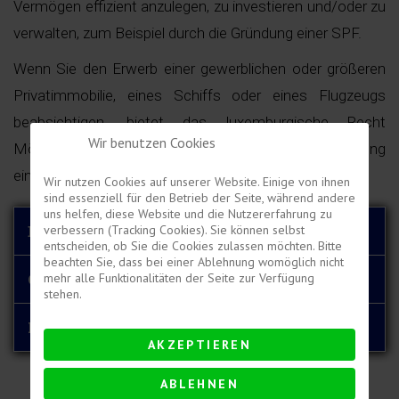
Vermögen effizient anzulegen, zu investieren und/oder zu
verwalten, zum Beispiel durch die Gründung einer SPF.
Wenn Sie den Erwerb einer gewerblichen oder größeren
Privatimmobilie, eines Schiffs oder eines Flugzeugs
beabsichtigen, bietet das luxemburgische Recht
Wir benutzen Cookies
Möglichkeiten für eine sichere und effiziente Gestaltung
einer solchen Akquisition.
Wir nutzen Cookies auf unserer Website. Einige von ihnen
sind essenziell für den Betrieb der Seite, während andere
uns helfen, diese Website und die Nutzererfahrung zu
Besondere Instrumente
verbessern (Tracking Cookies). Sie können selbst
entscheiden, ob Sie die Cookies zulassen möchten. Bitte
beachten Sie, dass bei einer Ablehnung womöglich nicht
Gute Bedingungen
mehr alle Funktionalitäten der Seite zur Verfügung
stehen.
Nachlassplanung
AKZEPTIEREN
ABLEHNEN