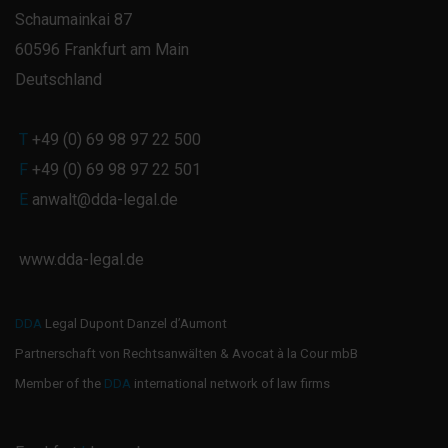
Schaumainkai 87
60596 Frankfurt am Main
Deutschland
T
+49 (0) 69 98 97 22 500
F
+49 (0) 69 98 97 22 501
E
anwalt@dda-legal.de
www.dda-legal.de
DDA
Legal Dupont Danzel d’Aumont
Partnerschaft von Rechtsanwälten & Avocat à la Cour mbB
Member of the
DDA
international network of law firms